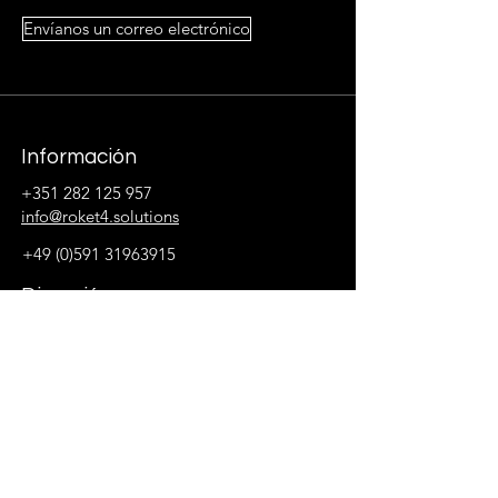
Envíanos un correo electrónico
Información
+351 282 125 957
info@roket4.solutions
+49 (0)591 31963915
Dirección
Portugal
Sede:
​Rua da Alagoa
Edifício Armação B, Loja 4.
8125-567
Quarteira
Correspondência & Escritórios: